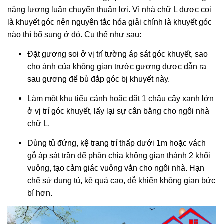
năng lượng luân chuyển thuận lợi. Vì nhà chữ L được coi
là khuyết góc nên nguyên tắc hóa giải chính là khuyết góc
nào thì bổ sung ở đó. Cụ thể như sau:
Đặt gương soi ở vị trí tường áp sát góc khuyết, sao
cho ảnh của không gian trước gương được dẫn ra
sau gương để bù đắp góc bị khuyết này.
Làm một khu tiểu cảnh hoặc đặt 1 chậu cây xanh lớn
ở vị trí góc khuyết, lấy lại sự cân bằng cho ngôi nhà
chữ L.
Dùng tủ đứng, kệ trang trí thấp dưới 1m hoặc vách
gỗ áp sát trần để phân chia không gian thành 2 khối
vuông, tạo cảm giác vuông vắn cho ngôi nhà. Hạn
chế sử dụng tủ, kệ quá cao, dễ khiến không gian bức
bí hơn.