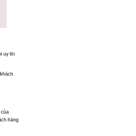
 uy tín
 khách
n của
hách hàng