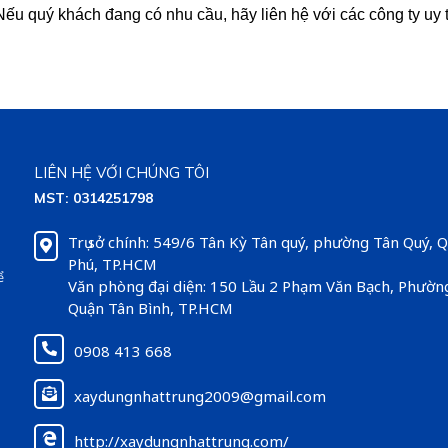
ếu quý khách đang có nhu cầu, hãy liên hệ với các công ty uy t
LIÊN HỆ VỚI CHÚNG TÔI
MST: 0314251798
Trụ sở chính: 549/6 Tân Kỳ Tân quý, phường Tân Quý, 
Phú, TP.HCM
ể
Văn phòng đại diện: 150 Lầu 2 Phạm Văn Bạch, Phườn
Quận Tân Bình, TP.HCM
0908 413 668
xaydungnhattrung2009@gmail.com
http://xaydungnhattrung.com/