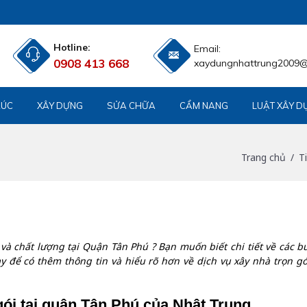
Hotline:
Email:
0908 413 668
xaydungnhattrung2009
RÚC
XÂY DỰNG
SỬA CHỮA
CẨM NANG
LUẬT XÂY D
Trang chủ
T
 và chất lượng tại Quận Tân Phú ? Bạn muốn biết chi tiết về các b
ày để có thêm thông tin và hiểu rõ hơn về dịch vụ xây nhà trọn gó
gói tại quận Tân Phú của Nhật Trung