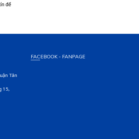
ín để
FACEBOOK - FANPAGE
Quận Tân
g 15,