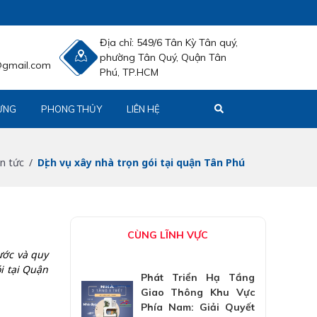
Địa chỉ:
549/6 Tân Kỳ Tân quý,
phường Tân Quý, Quận Tân
@gmail.com
Phú, TP.HCM
ỰNG
PHONG THỦY
LIÊN HỆ
in tức
Dịch vụ xây nhà trọn gói tại quận Tân Phú
CÙNG LĨNH VỰC
ước và quy
i tại Quận
Phát Triển Hạ Tầng
Giao Thông Khu Vực
Phía Nam: Giải Quyết