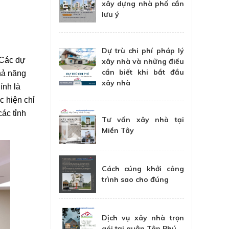
xây dựng nhà phố cần
lưu ý
Dự trù chi phí pháp lý
 Các dự
xây nhà và những điều
cần biết khi bắt đầu
hả năng
xây nhà
ính là
c hiện chỉ
ác tỉnh
Tư vấn xây nhà tại
Miền Tây
Cách cúng khởi công
trình sao cho đúng
Dịch vụ xây nhà trọn
gói tại quận Tân Phú