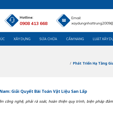
Hotline:
Email:
0908 413 668
xaydungnhattrung2009
RÚC
XÂY DỰNG
SỬA CHỮA
CẨM NANG
LUẬT XÂY D
Phát Triển Hạ Tầng Gi
Nam: Giải Quyết Bài Toán Vật Liệu San Lấp
yền công nghệ, phải rà soát, hoàn thiện quy trình, biện pháp đả