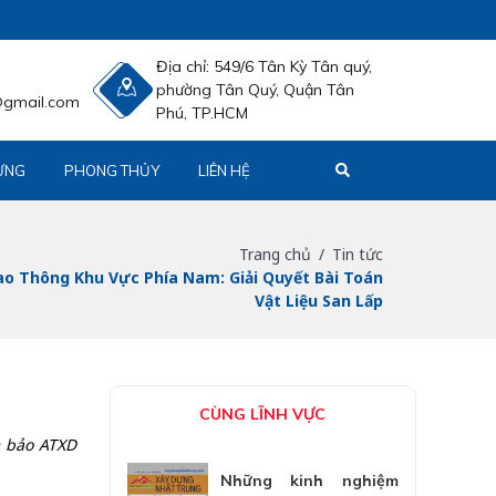
Địa chỉ:
549/6 Tân Kỳ Tân quý,
phường Tân Quý, Quận Tân
@gmail.com
Phú, TP.HCM
ỰNG
PHONG THỦY
LIÊN HỆ
Trang chủ
Tin tức
ao Thông Khu Vực Phía Nam: Giải Quyết Bài Toán
Vật Liệu San Lấp
CÙNG LĨNH VỰC
m bảo ATXD
Những kinh nghiệm