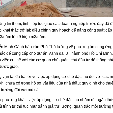
g tin thêm, tỉnh tiếp tục giao các doanh nghiệp trước đây đã 
 khai thác trở lại; điều chỉnh quy hoạch để nâng công suất cấp
m3/năm lên 9 triệu m3/năm.
yễn Minh Cảnh báo cáo Phó Thủ tướng về phương án cung ứng 2
 thác để cung cấp cho dự án Vành đai 3 Thành phố Hồ Chí Minh.
m việc cụ thể với các cơ quan chủ quản, chủ đầu tư để thống nhấ
 được giao.
vận tải đã trả lời về việc áp dụng cơ chế đặc thù đối với các m
khi chưa có trong hồ sơ vật liệu của nhà thầu; quy định cho thu
 trường đối với mỏ cát.
a phương khác, việc áp dụng cơ chế đặc thù nhằm rút ngắn thờ
 trình tự thủ tục như đánh giá trữ lượng, quan trắc môi trường 