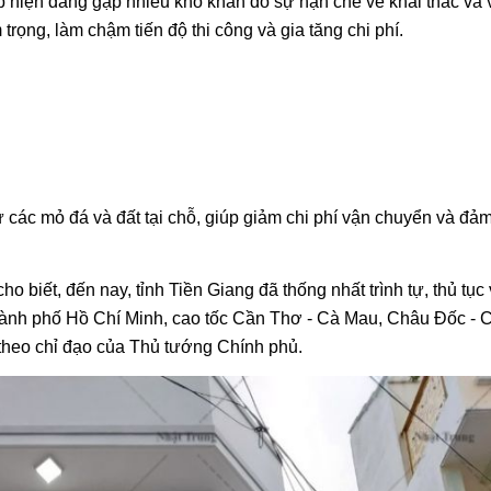
ấp hiện đang gặp nhiều khó khăn do sự hạn chế về khai thác và
trọng, làm chậm tiến độ thi công và gia tăng chi phí.
ừ các mỏ đá và đất tại chỗ, giúp giảm chi phí vận chuyển và đả
biết, đến nay, tỉnh Tiền Giang đã thống nhất trình tự, thủ tục 
ành phố Hồ Chí Minh, cao tốc Cần Thơ - Cà Mau, Châu Đốc - 
heo chỉ đạo của Thủ tướng Chính phủ.