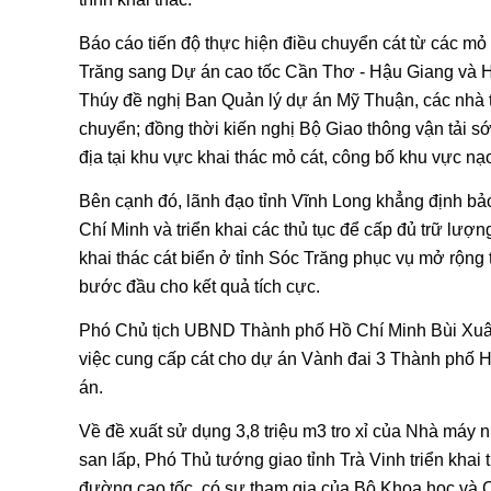
Báo cáo tiến độ thực hiện điều chuyển cát từ các m
Trăng sang Dự án cao tốc Cần Thơ - Hậu Giang và 
Thúy đề nghị Ban Quản lý dự án Mỹ Thuận, các nhà t
chuyển; đồng thời kiến nghị Bộ Giao thông vận tải 
địa tại khu vực khai thác mỏ cát, công bố khu vực nạo
Bên cạnh đó, lãnh đạo tỉnh Vĩnh Long khẳng định b
Chí Minh và triển khai các thủ tục để cấp đủ trữ l
khai thác cát biển ở tỉnh Sóc Trăng phục vụ mở rộng
bước đầu cho kết quả tích cực.
Phó Chủ tịch UBND Thành phố Hồ Chí Minh Bùi Xuân
việc cung cấp cát cho dự án Vành đai 3 Thành phố H
án.
Về đề xuất sử dụng 3,8 triệu m3 tro xỉ của Nhà máy nh
san lấp, Phó Thủ tướng giao tỉnh Trà Vinh triển kha
đường cao tốc, có sự tham gia của Bộ Khoa học và C