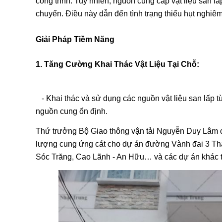
công trình. Tuy nhiên, nguồn cung cấp vật liệu san l
chuyển. Điều này dẫn đến tình trạng thiếu hụt nghiêm 
Giải Pháp Tiềm Năng
1. Tăng Cường Khai Thác Vật Liệu Tại Chỗ:
- Khai thác và sử dụng các nguồn vật liệu san lấp t
nguồn cung ổn định.
Thứ trưởng Bộ Giao thông vận tải Nguyễn Duy Lâm cho 
lượng cung ứng cát cho dự án đường Vành đai 3 Th
Sóc Trăng, Cao Lãnh - An Hữu… và các dự án khác t