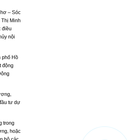
Thơ – Sóc
 Thị Minh
 điều
hủy nội
h phố Hồ
t động
 Đông
ương,
đầu tư dự
g trong
ương, hoặc
àn bộ các