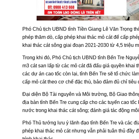
Phó Chủ tịch UBND tỉnh Tiền Giang Lê Văn Trọng thôn
phép thăm dò, cấp phép khai thác mỏ cát để cấp phép
khai thác cát sông giai đoạn 2021-2030 từ 4,5 triệu 
Trong khi đó, Phó Chủ tịch UBND tỉnh Bến Tre Ngu
m3 cát san lấp từ các mỏ cát đã đấu giá quyền khai
các dự án cao tốc còn lại, tỉnh Bến Tre sẽ tổ chức là
cấp mỏ cát theo cơ chế đặc thù, bảo đảm đủ chỉ tiêu
Đại diện Bộ Tài nguyên và Môi trường, Bộ Giao thông 
địa bàn tỉnh Bến Tre cung cấp cho các tuyến cao tốc 
nước trong khai thác cát sông; đánh giá tác động môi
Phó Thủ tướng lưu ý lãnh đạo tỉnh Bến Tre và các đị
phép khai thác mỏ cát nhưng vẫn phải tuân thủ đầy đủ
trình khai thác.