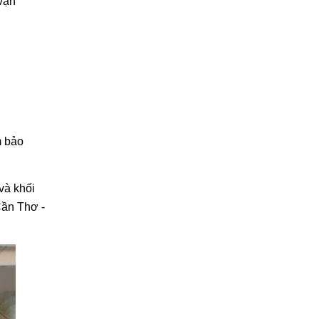
 vận
m bảo
và khối
Cần Thơ -