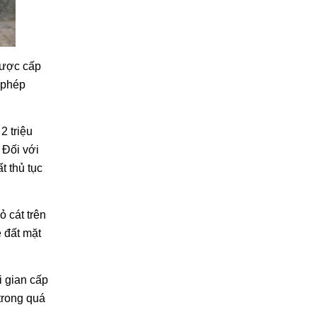
được cấp
 phép
 triệu
 Đối với
t thủ tục
ỏ cát trên
ê đất mặt
i gian cấp
trong quá