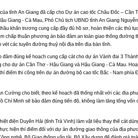
ỏ của tỉnh An Giang đã cấp cho Dự án cao tốc Châu Đốc – Cần 
Hậu Giang - Cà Mau, Phó Chủ tịch UBND tỉnh An Giang Nguyễn
hầu khẩn trương cung cấp đầy đủ hồ sơ, hoàn thiện các thủ tục
sớm chấp thuận phương án bảo đảm an toàn giao thông đường t
 vét các tuyến đường thuỷ nội địa trên địa bàn tỉnh.
ảo đảm đúng kế hoạch cung cấp cát cho dự án Vành đai 3 Thàn
ượng cho dự án Cần Thơ - Hậu Giang và Hậu Giang - Cà Mau. Hoạ
 thí điểm thi công trên dự án đường bộ cao tốc Bắc - Nam phía
 Cường cho biết, theo kế hoạch đã thống nhất với các địa ph
ồ Chí Minh sẽ bảo đảm đúng tiến độ, không làm tăng tổng vốn 
iệt điện Duyên Hải (tỉnh Trà Vinh) làm vật liệu thay thế cát dùn
i thực hiện thí điểm đối với dự án đường giao thông của địa ph
ông nghệ, Bộ Giao thông vận tải, Bộ Xây dựng để đánh giá to