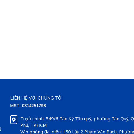
LIÊN HỆ VỚI CHÚNG TÔI
MST: 0314251798
Trụ sở chính: 549/6 Tân Kỳ Tân quý, phường Tân Quý, 
Phú, TP.HCM
ể
Văn phòng đại diện: 150 Lầu 2 Phạm Văn Bạch, Phườn