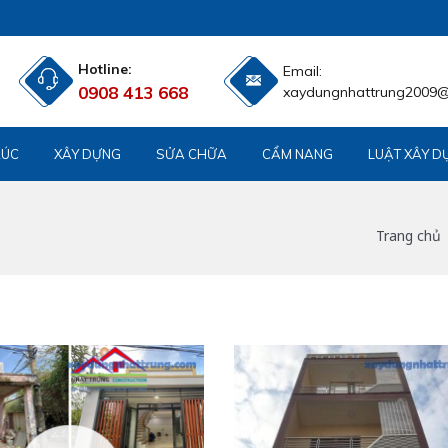
Hotline:
Email:
0908 413 668
xaydungnhattrung2009
RÚC
XÂY DỰNG
SỬA CHỮA
CẨM NANG
LUẬT XÂY D
Trang chủ