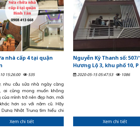
a nhà cấp 4 tại quận
Nguyễn Kỳ Thanh số: 507/
n
Hương Lộ 3, khu phố 10, P
Q Bình Tân
10 15:26:00
535
2020-05-15 05:47:53
1086
, nhu cầu sửa nhà ngày càng
o, ai cũng mong muốn không
 của mình trở nên đẹp hơn, mới
khác hơn so với năm cũ. Hãy
 Dựng Nhật Trung tìm hiểu chi
Xem chi tiết
Xem chi tiết