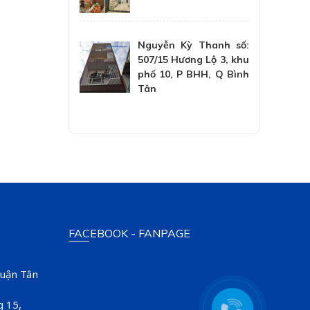
Nguyễn Kỳ Thanh số:
507/15 Hương Lộ 3, khu
phố 10, P BHH, Q Bình
Tân
FACEBOOK - FANPAGE
Quận Tân
g 15,