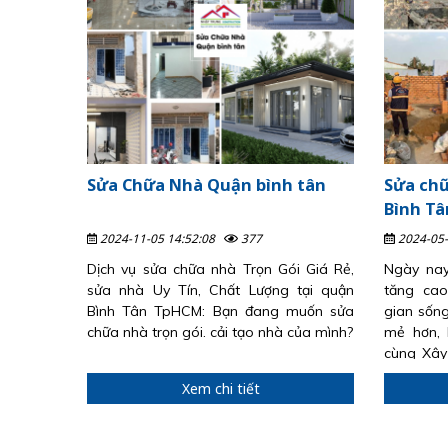
Sửa Chữa Nhà Quận bình tân
Sửa chữ
Bình Tâ
2024-11-05 14:52:08
377
2024-05-
Dịch vụ sửa chữa nhà Trọn Gói Giá Rẻ,
Ngày nay
sửa nhà Uy Tín, Chất Lượng tại quận
tăng ca
Bình Tân TpHCM: Bạn đang muốn sửa
gian sống
chữa nhà trọn gói. cải tạo nhà của mình?
mẻ hơn, 
cùng Xây
tiết nhé!!!
Xem chi tiết