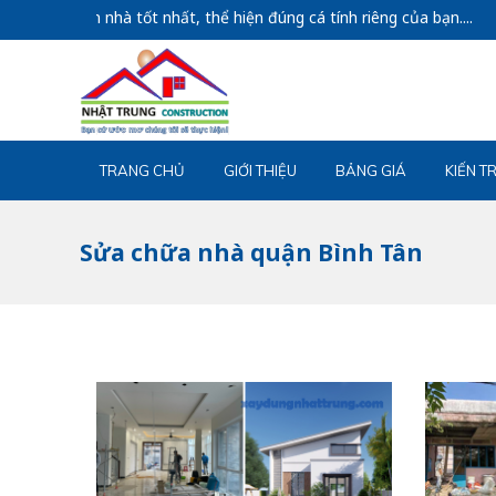
một căn nhà tốt nhất, thể hiện đúng cá tính riêng của bạn....
TRANG CHỦ
GIỚI THIỆU
BẢNG GIÁ
KIẾN T
Sửa chữa nhà quận Bình Tân